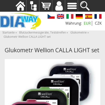
EUR
CZK
Startseite
Blutzuckermessgeräte, Teststreifen
Glukometrie
Glukometr Wellion CALLA LIGHT set
Glukometr Wellion CALLA LIGHT set