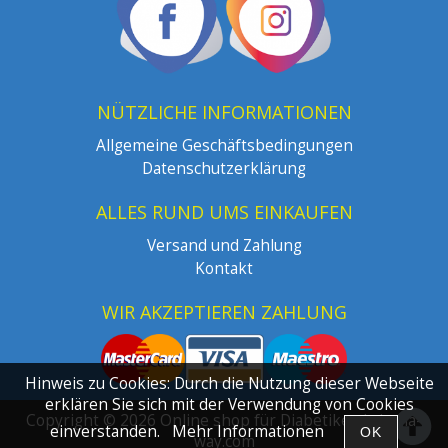
NÜTZLICHE INFORMATIONEN
Allgemeine Geschäftsbedingungen
Datenschutzerklärung
ALLES RUND UMS EINKAUFEN
Versand und Zahlung
Kontakt
WIR AKZEPTIEREN ZAHLUNG
Hinweis zu Cookies: Durch die Nutzung dieser Webseite
erklären Sie sich mit der Verwendung von Cookies
Copyright © 2026 Online shop für Diabetiker | de.dia-
einverstanden.
Mehr Informationen
way.com