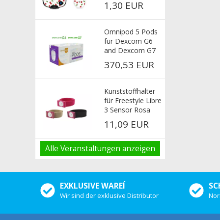
Cherries
1,30 EUR
Omnipod 5 Pods
für Dexcom G6
and Dexcom G7
370,53 EUR
Kunststoffhalter
für Freestyle Libre
3 Sensor Rosa
11,09 EUR
Alle Veranstaltungen anzeigen
EXKLUSIVE WAREÍ
SC
Wir sind der exklusive Distributor
Nor