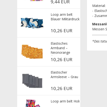
9,44 EUR
Material:
- Elastis
Loop arm belt
- Zusamm
Blauer Militärdruck
Messanl
Messen S
10,26 EUR
*
Das tats
Elastisches
Armband –
Neonorange
Ölflecken
10,26 EUR
Elastischer
Armsleeve – Grau
10,26 EUR
Loop arm belt Holi