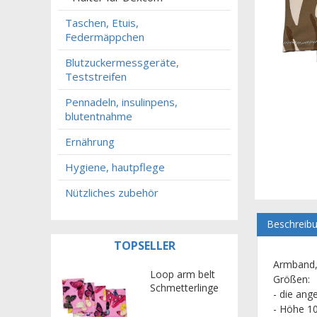
Taschen, Etuis,
Federmäppchen
Blutzuckermessgeräte,
Teststreifen
Pennadeln, insulinpens,
blutentnahme
Ernährung
Hygiene, hautpflege
Nützliches zubehör
Beschreib
TOPSELLER
Armband, 
Loop arm belt
Größen:
Schmetterlinge
- die an
- Höhe 1