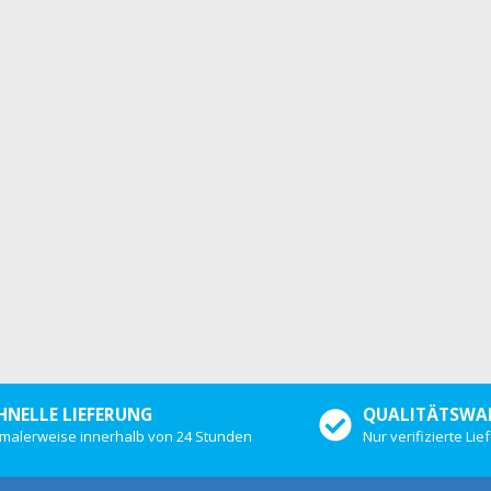
HNELLE LIEFERUNG
QUALITÄTSWA
malerweise innerhalb von 24 Stunden
Nur verifizierte Li