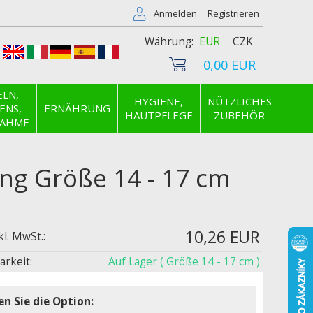
Anmelden
Registrieren
EUR
CZK
0,00 EUR
LN,
HYGIENE,
NÜTZLICHES
ENS,
ERNÄHRUNG
HAUTPFLEGE
ZUBEHÖR
NAHME
ng Größe 14 - 17 cm
10,26 EUR
kl. MwSt.:
arkeit:
Auf Lager
( Größe 14 - 17 cm )
n Sie die Option: